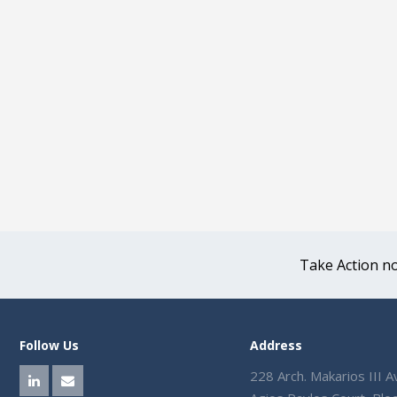
Take Action now
Follow Us
Address
228 Arch. Makarios III A