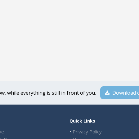
, while everything is still in front of you.
Download o
Quick Links
ve
Privacy Policy